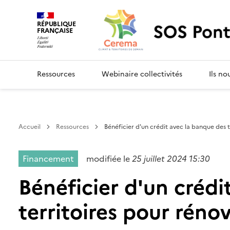
SOS Ponts
RÉPUBLIQUE
FRANÇAISE
Ressources
Webinaire collectivités
Ils no
Accueil
Ressources
Bénéficier d'un crédit avec la banque des 
Financement
modifiée le
25 juillet 2024 15:30
Bénéficier d'un crédi
territoires pour réno