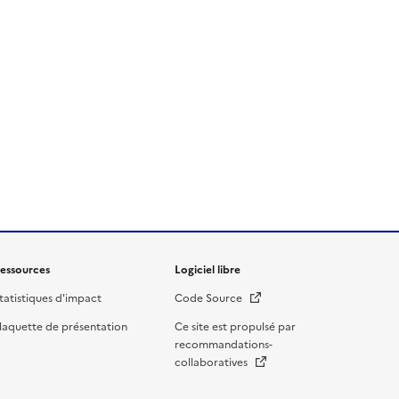
essources
Logiciel libre
Nouvelle fenêtre
tatistiques d'impact
Code Source
laquette de présentation
Ce site est propulsé par
recommandations-
Nouvelle fenêtre
collaboratives