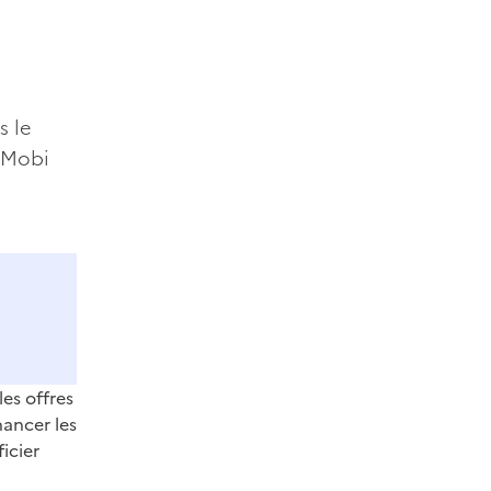
s le
 Mobi
es offres
nancer les
icier